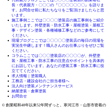
長・代表親方・〇〇〇の『〇〇〇〇〇〇〇』を語りま
す。お問合せ前に私たちなりをご覧頂けましたらと思
います。
ここでは〇〇〇〇塗装店の施工事例をご紹介
施工事例
いたします。外壁塗装・防水工事・屋根塗装・屋根工
事・デザイン塗装・各種補修工事などのご参考にして
ください。
ここでは〇〇〇〇〇塗装店の毎日の現場を
現場ブログ
実況生中継します！職人さんのお仕事ぶりをぜひご覧
ください。
ここでは〇〇〇塗装店の〇〇〇〇が、外壁塗
コラム
装・屋根工事・防水工事の注意点やポイントを具体的
にお話しています。あなたの塗装工事・防水工事に役
立ててください。
求人情報｜塗装職人
工務店・建設会社のご担当者様へ
法人向け塗装メンテナンスサービス
納屋塗装・倉庫塗装
お問合せ
© 創業昭和48年以来52年間ずっと。寒河江市・山形市密着の