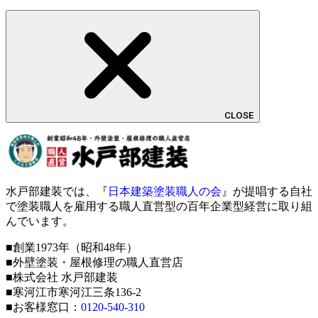
CLOSE
水戸部建装では、『
日本建築塗装職人の会
』が提唱する自社
で塗装職人を雇用する職人直営型の百年企業型経営に取り組
んでいます。
■創業1973年（昭和48年）
■外壁塗装・屋根修理の職人直営店
■株式会社 水戸部建装
■寒河江市寒河江三条136-2
■お客様窓口：
0120-540-310