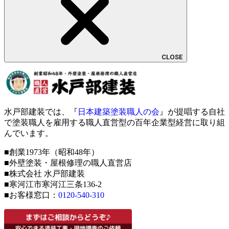
CLOSE
水戸部建装では、『
日本建築塗装職人の会
』が提唱する自社
で塗装職人を雇用する職人直営型の百年企業型経営に取り組
んでいます。
■創業1973年（昭和48年）
■外壁塗装・屋根修理の職人直営店
■株式会社 水戸部建装
■寒河江市寒河江三条136-2
■お客様窓口：
0120-540-310