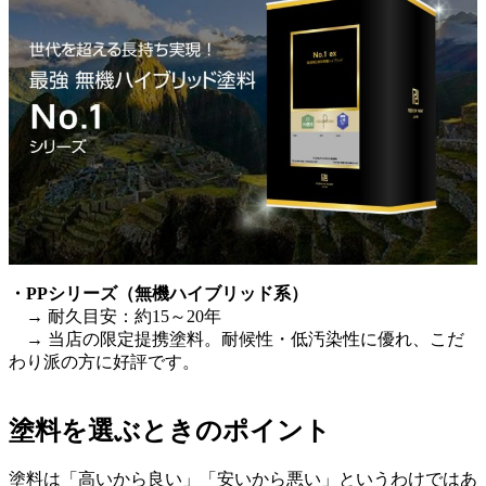
・PPシリーズ（無機ハイブリッド系）
→ 耐久目安：約15～20年
→ 当店の限定提携塗料。耐候性・低汚染性に優れ、こだ
わり派の方に好評です。
塗料を選ぶときのポイント
塗料は「高いから良い」「安いから悪い」というわけではあ