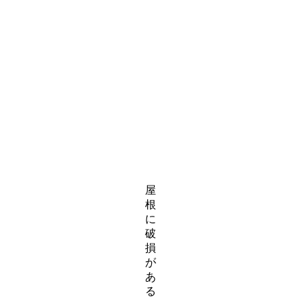
屋
根
に
破
損
が
あ
る