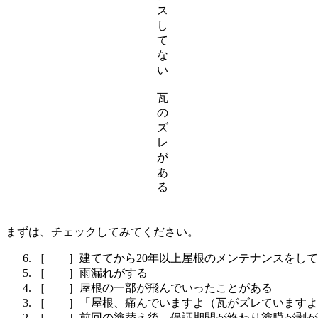
ス
し
て
な
い
瓦
の
ズ
レ
が
あ
る
まずは、チェックしてみてください。
［ ］建ててから20年以上屋根のメンテナンスをして
［ ］雨漏れがする
［ ］屋根の一部が飛んでいったことがある
［ ］「屋根、痛んでいますよ（瓦がズレていますよ
［ ］前回の塗替え後、保証期間が終わり塗膜が剥が