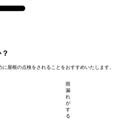
か？
めに屋根の点検をされることをおすすめいたします。
雨
漏
れ
が
す
る