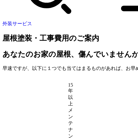
外装サービス
屋根塗装・工事費用のご案内
あなたのお家の屋根、傷んでいません
早速ですが、以下に１つでも当てはまるものがあれば、お早
15
年
以
上
メ
ン
テ
ナ
ン