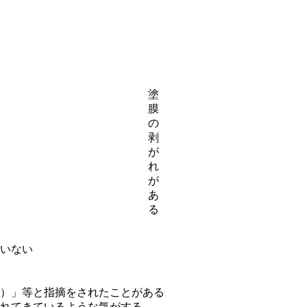
塗
膜
の
剥
が
れ
が
あ
る
いない
）」等と指摘をされたことがある
れてきているような気がする