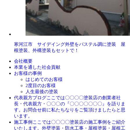
寒河江市 サイデイング外壁をパステル調に塗装 屋
根塗装、外構塗装もセットで！
会社概要
本業を通した社会貢献
お客様の事例
はじめてのお客様
2度目のお客様
人生最後の塗装
ここでは〇〇〇〇塗装店の創業者社
代表親方ブログ
長・代表親方・〇〇〇の『〇〇〇〇〇〇〇』を語りま
す。お問合せ前に私たちなりをご覧頂けましたらと思
います。
ここでは〇〇〇〇塗装店の施工事例をご紹介
施工事例
いたします。外壁塗装・防水工事・屋根塗装・屋根工