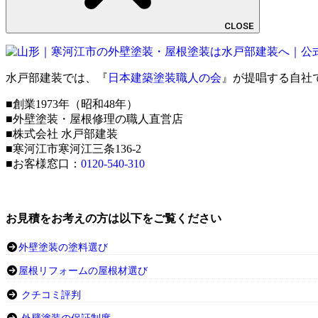
CLOSE
水戸部建装では、『
日本建築塗装職人の会
』が提唱する自社
■創業1973年（昭和48年）
■外壁塗装・屋根修理の職人直営店
■株式会社 水戸部建装
■寒河江市寒河江三条136-2
■お客様窓口：
0120-540-310
お見積をお考えの方は以下をご覧ください
外壁塗装の塗料選び
屋根リフォームの屋根材選び
クチコミ評判