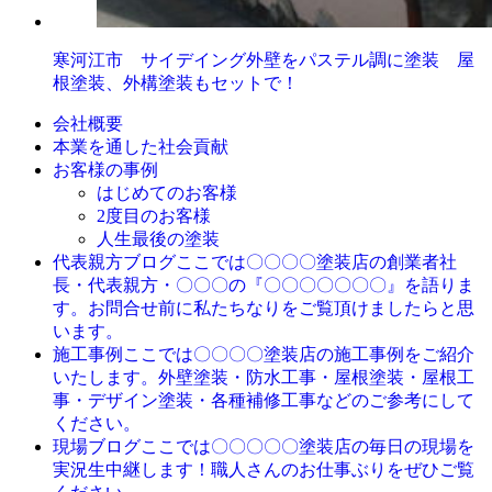
寒河江市 サイデイング外壁をパステル調に塗装 屋
根塗装、外構塗装もセットで！
会社概要
本業を通した社会貢献
お客様の事例
はじめてのお客様
2度目のお客様
人生最後の塗装
ここでは〇〇〇〇塗装店の創業者社
代表親方ブログ
長・代表親方・〇〇〇の『〇〇〇〇〇〇〇』を語りま
す。お問合せ前に私たちなりをご覧頂けましたらと思
います。
ここでは〇〇〇〇塗装店の施工事例をご紹介
施工事例
いたします。外壁塗装・防水工事・屋根塗装・屋根工
事・デザイン塗装・各種補修工事などのご参考にして
ください。
ここでは〇〇〇〇〇塗装店の毎日の現場を
現場ブログ
実況生中継します！職人さんのお仕事ぶりをぜひご覧