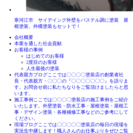
寒河江市 サイデイング外壁をパステル調に塗装 屋
根塗装、外構塗装もセットで！
会社概要
本業を通した社会貢献
お客様の事例
はじめてのお客様
2度目のお客様
人生最後の塗装
ここでは〇〇〇〇塗装店の創業者社
代表親方ブログ
長・代表親方・〇〇〇の『〇〇〇〇〇〇〇』を語りま
す。お問合せ前に私たちなりをご覧頂けましたらと思
います。
ここでは〇〇〇〇塗装店の施工事例をご紹介
施工事例
いたします。外壁塗装・防水工事・屋根塗装・屋根工
事・デザイン塗装・各種補修工事などのご参考にして
ください。
ここでは〇〇〇〇〇塗装店の毎日の現場を
現場ブログ
実況生中継します！職人さんのお仕事ぶりをぜひご覧