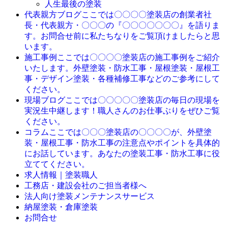
人生最後の塗装
ここでは〇〇〇〇塗装店の創業者社
代表親方ブログ
長・代表親方・〇〇〇の『〇〇〇〇〇〇〇』を語りま
す。お問合せ前に私たちなりをご覧頂けましたらと思
います。
ここでは〇〇〇〇塗装店の施工事例をご紹介
施工事例
いたします。外壁塗装・防水工事・屋根塗装・屋根工
事・デザイン塗装・各種補修工事などのご参考にして
ください。
ここでは〇〇〇〇〇塗装店の毎日の現場を
現場ブログ
実況生中継します！職人さんのお仕事ぶりをぜひご覧
ください。
ここでは〇〇〇塗装店の〇〇〇〇が、外壁塗
コラム
装・屋根工事・防水工事の注意点やポイントを具体的
にお話しています。あなたの塗装工事・防水工事に役
立ててください。
求人情報｜塗装職人
工務店・建設会社のご担当者様へ
法人向け塗装メンテナンスサービス
納屋塗装・倉庫塗装
お問合せ