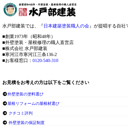
水戸部建装では、『
日本建築塗装職人の会
』が提唱する自社
■創業1973年（昭和48年）
■外壁塗装・屋根修理の職人直営店
■株式会社 水戸部建装
■寒河江市寒河江三条136-2
■お客様窓口：
0120-540-310
お見積をお考えの方は以下をご覧ください
外壁塗装の塗料選び
屋根リフォームの屋根材選び
クチコミ評判
外壁塗装の保証制度