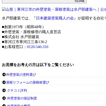
CLOSE
水戸部建装では、『
日本建築塗装職人の会
』が提唱する自社
■創業1973年（昭和48年）
■外壁塗装・屋根修理の職人直営店
■株式会社 水戸部建装
■寒河江市寒河江三条136-2
■お客様窓口：
0120-540-310
お見積をお考えの方は以下をご覧ください
外壁塗装の塗料選び
屋根リフォームの屋根材選び
クチコミ評判
外壁塗装の保証制度