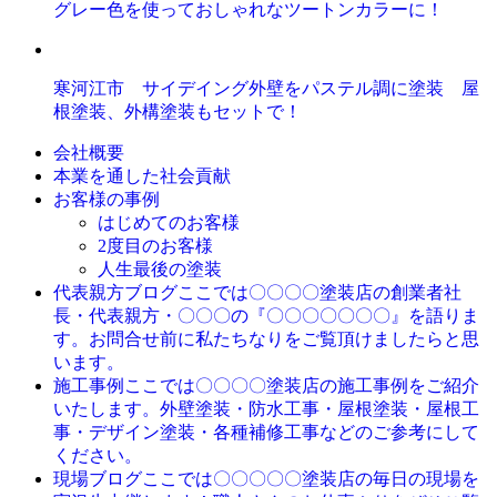
グレー色を使っておしゃれなツートンカラーに！
寒河江市 サイデイング外壁をパステル調に塗装 屋
根塗装、外構塗装もセットで！
会社概要
本業を通した社会貢献
お客様の事例
はじめてのお客様
2度目のお客様
人生最後の塗装
ここでは〇〇〇〇塗装店の創業者社
代表親方ブログ
長・代表親方・〇〇〇の『〇〇〇〇〇〇〇』を語りま
す。お問合せ前に私たちなりをご覧頂けましたらと思
います。
ここでは〇〇〇〇塗装店の施工事例をご紹介
施工事例
いたします。外壁塗装・防水工事・屋根塗装・屋根工
事・デザイン塗装・各種補修工事などのご参考にして
ください。
ここでは〇〇〇〇〇塗装店の毎日の現場を
現場ブログ