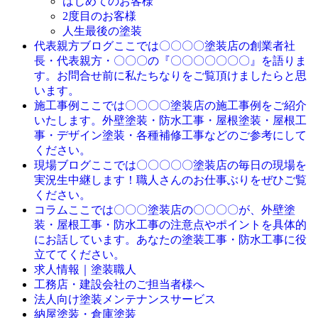
はじめてのお客様
2度目のお客様
人生最後の塗装
ここでは〇〇〇〇塗装店の創業者社
代表親方ブログ
長・代表親方・〇〇〇の『〇〇〇〇〇〇〇』を語りま
す。お問合せ前に私たちなりをご覧頂けましたらと思
います。
ここでは〇〇〇〇塗装店の施工事例をご紹介
施工事例
いたします。外壁塗装・防水工事・屋根塗装・屋根工
事・デザイン塗装・各種補修工事などのご参考にして
ください。
ここでは〇〇〇〇〇塗装店の毎日の現場を
現場ブログ
実況生中継します！職人さんのお仕事ぶりをぜひご覧
ください。
ここでは〇〇〇塗装店の〇〇〇〇が、外壁塗
コラム
装・屋根工事・防水工事の注意点やポイントを具体的
にお話しています。あなたの塗装工事・防水工事に役
立ててください。
求人情報｜塗装職人
工務店・建設会社のご担当者様へ
法人向け塗装メンテナンスサービス
納屋塗装・倉庫塗装