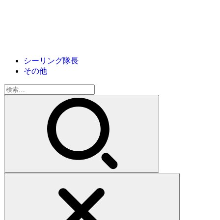
シーリング隊長
その他
検
索: