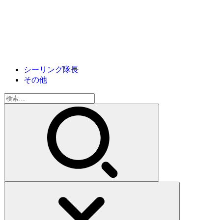
シーリング隊長
その他
検
索: