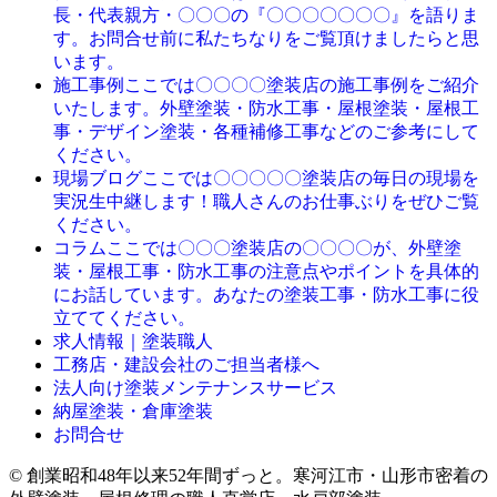
長・代表親方・〇〇〇の『〇〇〇〇〇〇〇』を語りま
す。お問合せ前に私たちなりをご覧頂けましたらと思
います。
ここでは〇〇〇〇塗装店の施工事例をご紹介
施工事例
いたします。外壁塗装・防水工事・屋根塗装・屋根工
事・デザイン塗装・各種補修工事などのご参考にして
ください。
ここでは〇〇〇〇〇塗装店の毎日の現場を
現場ブログ
実況生中継します！職人さんのお仕事ぶりをぜひご覧
ください。
ここでは〇〇〇塗装店の〇〇〇〇が、外壁塗
コラム
装・屋根工事・防水工事の注意点やポイントを具体的
にお話しています。あなたの塗装工事・防水工事に役
立ててください。
求人情報｜塗装職人
工務店・建設会社のご担当者様へ
法人向け塗装メンテナンスサービス
納屋塗装・倉庫塗装
お問合せ
© 創業昭和48年以来52年間ずっと。寒河江市・山形市密着の