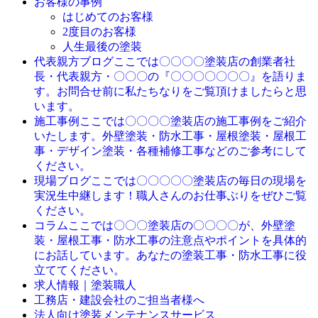
お客様の事例
はじめてのお客様
2度目のお客様
人生最後の塗装
ここでは〇〇〇〇塗装店の創業者社
代表親方ブログ
長・代表親方・〇〇〇の『〇〇〇〇〇〇〇』を語りま
す。お問合せ前に私たちなりをご覧頂けましたらと思
います。
ここでは〇〇〇〇塗装店の施工事例をご紹介
施工事例
いたします。外壁塗装・防水工事・屋根塗装・屋根工
事・デザイン塗装・各種補修工事などのご参考にして
ください。
ここでは〇〇〇〇〇塗装店の毎日の現場を
現場ブログ
実況生中継します！職人さんのお仕事ぶりをぜひご覧
ください。
ここでは〇〇〇塗装店の〇〇〇〇が、外壁塗
コラム
装・屋根工事・防水工事の注意点やポイントを具体的
にお話しています。あなたの塗装工事・防水工事に役
立ててください。
求人情報｜塗装職人
工務店・建設会社のご担当者様へ
法人向け塗装メンテナンスサービス