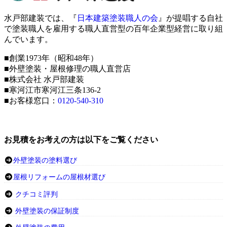
水戸部建装では、『
日本建築塗装職人の会
』が提唱する自社
で塗装職人を雇用する職人直営型の百年企業型経営に取り組
んでいます。
■創業1973年（昭和48年）
■外壁塗装・屋根修理の職人直営店
■株式会社 水戸部建装
■寒河江市寒河江三条136-2
■お客様窓口：
0120-540-310
お見積をお考えの方は以下をご覧ください
外壁塗装の塗料選び
屋根リフォームの屋根材選び
クチコミ評判
外壁塗装の保証制度