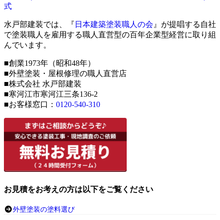
水戸部建装では、『
日本建築塗装職人の会
』が提唱する自社
で塗装職人を雇用する職人直営型の百年企業型経営に取り組
んでいます。
■創業1973年（昭和48年）
■外壁塗装・屋根修理の職人直営店
■株式会社 水戸部建装
■寒河江市寒河江三条136-2
■お客様窓口：
0120-540-310
お見積をお考えの方は以下をご覧ください
外壁塗装の塗料選び