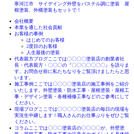
寒河江市 サイデイング外壁をパステル調に塗装 屋
根塗装、外構塗装もセットで！
会社概要
本業を通した社会貢献
お客様の事例
はじめてのお客様
2度目のお客様
人生最後の塗装
ここでは〇〇〇〇塗装店の創業者社
代表親方ブログ
長・代表親方・〇〇〇の『〇〇〇〇〇〇〇』を語りま
す。お問合せ前に私たちなりをご覧頂けましたらと思
います。
ここでは〇〇〇〇塗装店の施工事例をご紹介
施工事例
いたします。外壁塗装・防水工事・屋根塗装・屋根工
事・デザイン塗装・各種補修工事などのご参考にして
ください。
ここでは〇〇〇〇〇塗装店の毎日の現場を
現場ブログ
実況生中継します！職人さんのお仕事ぶりをぜひご覧
ください。
ここでは〇〇〇塗装店の〇〇〇〇が、外壁塗
コラム