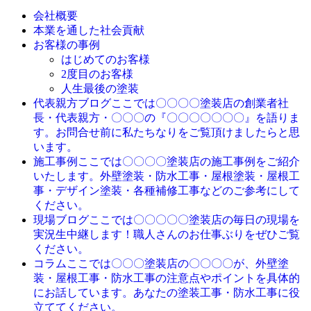
会社概要
本業を通した社会貢献
お客様の事例
はじめてのお客様
2度目のお客様
人生最後の塗装
ここでは〇〇〇〇塗装店の創業者社
代表親方ブログ
長・代表親方・〇〇〇の『〇〇〇〇〇〇〇』を語りま
す。お問合せ前に私たちなりをご覧頂けましたらと思
います。
ここでは〇〇〇〇塗装店の施工事例をご紹介
施工事例
いたします。外壁塗装・防水工事・屋根塗装・屋根工
事・デザイン塗装・各種補修工事などのご参考にして
ください。
ここでは〇〇〇〇〇塗装店の毎日の現場を
現場ブログ
実況生中継します！職人さんのお仕事ぶりをぜひご覧
ください。
ここでは〇〇〇塗装店の〇〇〇〇が、外壁塗
コラム
装・屋根工事・防水工事の注意点やポイントを具体的
にお話しています。あなたの塗装工事・防水工事に役
立ててください。