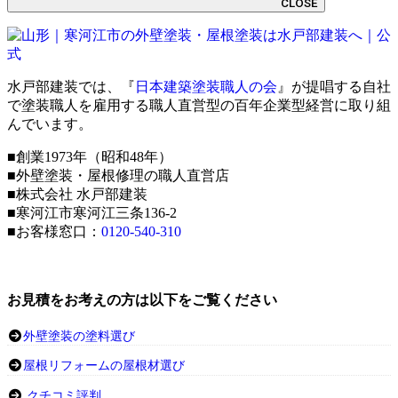
CLOSE
水戸部建装では、『
日本建築塗装職人の会
』が提唱する自社
で塗装職人を雇用する職人直営型の百年企業型経営に取り組
んでいます。
■創業1973年（昭和48年）
■外壁塗装・屋根修理の職人直営店
■株式会社 水戸部建装
■寒河江市寒河江三条136-2
■お客様窓口：
0120-540-310
お見積をお考えの方は以下をご覧ください
外壁塗装の塗料選び
屋根リフォームの屋根材選び
クチコミ評判