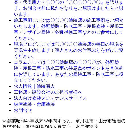
長・代表親方・〇〇〇の『〇〇〇〇〇〇〇』を語りま
す。お問合せ前に私たちなりをご覧頂けましたらと思
います。
ここでは〇〇〇〇塗装店の施工事例をご紹介
施工事例
いたします。外壁塗装・防水工事・屋根塗装・屋根工
事・デザイン塗装・各種補修工事などのご参考にして
ください。
ここでは〇〇〇〇〇塗装店の毎日の現場を
現場ブログ
実況生中継します！職人さんのお仕事ぶりをぜひご覧
ください。
ここでは〇〇〇塗装店の〇〇〇〇が、外壁塗
コラム
装・屋根工事・防水工事の注意点やポイントを具体的
にお話しています。あなたの塗装工事・防水工事に役
立ててください。
求人情報｜塗装職人
工務店・建設会社のご担当者様へ
法人向け塗装メンテナンスサービス
納屋塗装・倉庫塗装
お問合せ
© 創業昭和48年以来52年間ずっと。寒河江市・山形市密着の
外壁塗装・屋根修理の職人直営店－水戸部塗装