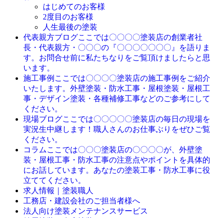
はじめてのお客様
2度目のお客様
人生最後の塗装
ここでは〇〇〇〇塗装店の創業者社
代表親方ブログ
長・代表親方・〇〇〇の『〇〇〇〇〇〇〇』を語りま
す。お問合せ前に私たちなりをご覧頂けましたらと思
います。
ここでは〇〇〇〇塗装店の施工事例をご紹介
施工事例
いたします。外壁塗装・防水工事・屋根塗装・屋根工
事・デザイン塗装・各種補修工事などのご参考にして
ください。
ここでは〇〇〇〇〇塗装店の毎日の現場を
現場ブログ
実況生中継します！職人さんのお仕事ぶりをぜひご覧
ください。
ここでは〇〇〇塗装店の〇〇〇〇が、外壁塗
コラム
装・屋根工事・防水工事の注意点やポイントを具体的
にお話しています。あなたの塗装工事・防水工事に役
立ててください。
求人情報｜塗装職人
工務店・建設会社のご担当者様へ
法人向け塗装メンテナンスサービス