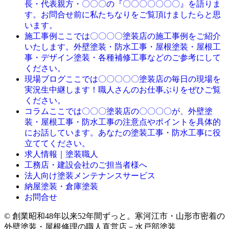
長・代表親方・〇〇〇の『〇〇〇〇〇〇〇』を語りま
す。お問合せ前に私たちなりをご覧頂けましたらと思
います。
ここでは〇〇〇〇塗装店の施工事例をご紹介
施工事例
いたします。外壁塗装・防水工事・屋根塗装・屋根工
事・デザイン塗装・各種補修工事などのご参考にして
ください。
ここでは〇〇〇〇〇塗装店の毎日の現場を
現場ブログ
実況生中継します！職人さんのお仕事ぶりをぜひご覧
ください。
ここでは〇〇〇塗装店の〇〇〇〇が、外壁塗
コラム
装・屋根工事・防水工事の注意点やポイントを具体的
にお話しています。あなたの塗装工事・防水工事に役
立ててください。
求人情報｜塗装職人
工務店・建設会社のご担当者様へ
法人向け塗装メンテナンスサービス
納屋塗装・倉庫塗装
お問合せ
© 創業昭和48年以来52年間ずっと。寒河江市・山形市密着の
外壁塗装・屋根修理の職人直営店－水戸部塗装