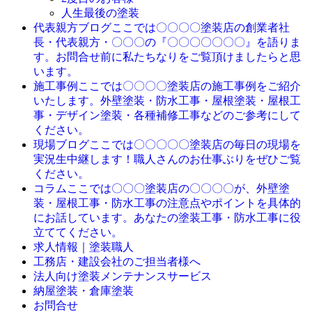
人生最後の塗装
ここでは〇〇〇〇塗装店の創業者社
代表親方ブログ
長・代表親方・〇〇〇の『〇〇〇〇〇〇〇』を語りま
す。お問合せ前に私たちなりをご覧頂けましたらと思
います。
ここでは〇〇〇〇塗装店の施工事例をご紹介
施工事例
いたします。外壁塗装・防水工事・屋根塗装・屋根工
事・デザイン塗装・各種補修工事などのご参考にして
ください。
ここでは〇〇〇〇〇塗装店の毎日の現場を
現場ブログ
実況生中継します！職人さんのお仕事ぶりをぜひご覧
ください。
ここでは〇〇〇塗装店の〇〇〇〇が、外壁塗
コラム
装・屋根工事・防水工事の注意点やポイントを具体的
にお話しています。あなたの塗装工事・防水工事に役
立ててください。
求人情報｜塗装職人
工務店・建設会社のご担当者様へ
法人向け塗装メンテナンスサービス
納屋塗装・倉庫塗装
お問合せ