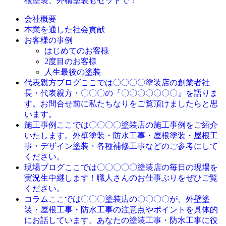
根塗装、外構塗装もセットで！
会社概要
本業を通した社会貢献
お客様の事例
はじめてのお客様
2度目のお客様
人生最後の塗装
ここでは〇〇〇〇塗装店の創業者社
代表親方ブログ
長・代表親方・〇〇〇の『〇〇〇〇〇〇〇』を語りま
す。お問合せ前に私たちなりをご覧頂けましたらと思
います。
ここでは〇〇〇〇塗装店の施工事例をご紹介
施工事例
いたします。外壁塗装・防水工事・屋根塗装・屋根工
事・デザイン塗装・各種補修工事などのご参考にして
ください。
ここでは〇〇〇〇〇塗装店の毎日の現場を
現場ブログ
実況生中継します！職人さんのお仕事ぶりをぜひご覧
ください。
ここでは〇〇〇塗装店の〇〇〇〇が、外壁塗
コラム
装・屋根工事・防水工事の注意点やポイントを具体的
にお話しています。あなたの塗装工事・防水工事に役