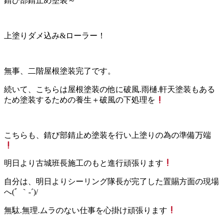
錆び部錆止め塗装～
上塗りダメ込み&ローラー！
無事、二階屋根塗装完了です。
続いて、こちらは屋根塗装の他に破風.雨樋.軒天塗装もある
ため塗装するための養生＋破風の下処理を
こちらも、錆び部錆止め塗装を行い上塗りの為の準備万端
明日より古城班長施工のもと進行頑張ります
自分は、明日よりシーリング隊長が完了した置賜方面の現場
へ(ﾞ ｀-´)/
無駄.無理.ムラのない仕事を心掛け頑張ります