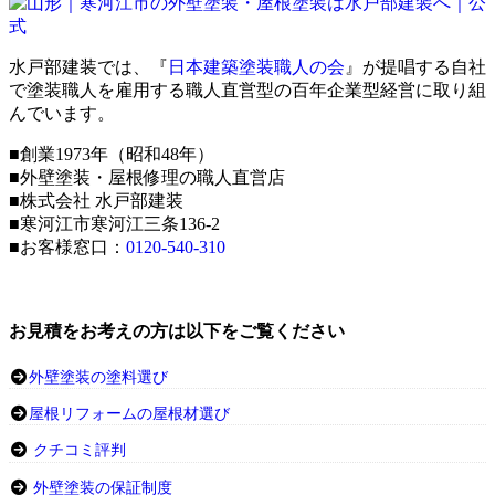
水戸部建装では、『
日本建築塗装職人の会
』が提唱する自社
で塗装職人を雇用する職人直営型の百年企業型経営に取り組
んでいます。
■創業1973年（昭和48年）
■外壁塗装・屋根修理の職人直営店
■株式会社 水戸部建装
■寒河江市寒河江三条136-2
■お客様窓口：
0120-540-310
お見積をお考えの方は以下をご覧ください
外壁塗装の塗料選び
屋根リフォームの屋根材選び
クチコミ評判
外壁塗装の保証制度