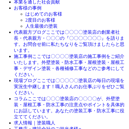
本業を通した社会貢献
お客様の事例
はじめてのお客様
2度目のお客様
人生最後の塗装
ここでは〇〇〇〇塗装店の創業者社
代表親方ブログ
長・代表親方・〇〇〇の『〇〇〇〇〇〇〇』を語りま
す。お問合せ前に私たちなりをご覧頂けましたらと思
います。
ここでは〇〇〇〇塗装店の施工事例をご紹介
施工事例
いたします。外壁塗装・防水工事・屋根塗装・屋根工
事・デザイン塗装・各種補修工事などのご参考にして
ください。
ここでは〇〇〇〇〇塗装店の毎日の現場を
現場ブログ
実況生中継します！職人さんのお仕事ぶりをぜひご覧
ください。
ここでは〇〇〇塗装店の〇〇〇〇が、外壁塗
コラム
装・屋根工事・防水工事の注意点やポイントを具体的
にお話しています。あなたの塗装工事・防水工事に役
立ててください。
求人情報｜塗装職人
工務店・建設会社のご担当者様へ