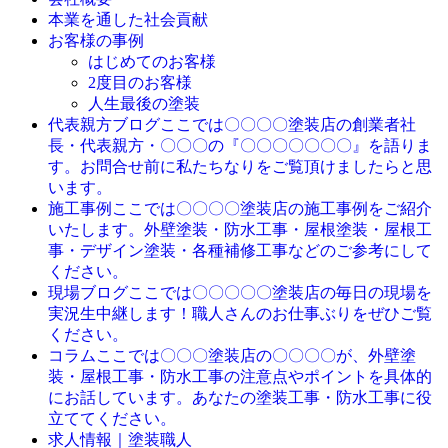
本業を通した社会貢献
お客様の事例
はじめてのお客様
2度目のお客様
人生最後の塗装
ここでは〇〇〇〇塗装店の創業者社
代表親方ブログ
長・代表親方・〇〇〇の『〇〇〇〇〇〇〇』を語りま
す。お問合せ前に私たちなりをご覧頂けましたらと思
います。
ここでは〇〇〇〇塗装店の施工事例をご紹介
施工事例
いたします。外壁塗装・防水工事・屋根塗装・屋根工
事・デザイン塗装・各種補修工事などのご参考にして
ください。
ここでは〇〇〇〇〇塗装店の毎日の現場を
現場ブログ
実況生中継します！職人さんのお仕事ぶりをぜひご覧
ください。
ここでは〇〇〇塗装店の〇〇〇〇が、外壁塗
コラム
装・屋根工事・防水工事の注意点やポイントを具体的
にお話しています。あなたの塗装工事・防水工事に役
立ててください。
求人情報｜塗装職人