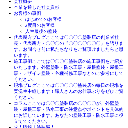
会社概要
本業を通した社会貢献
お客様の事例
はじめてのお客様
2度目のお客様
人生最後の塗装
ここでは〇〇〇〇塗装店の創業者社
代表親方ブログ
長・代表親方・〇〇〇の『〇〇〇〇〇〇〇』を語りま
す。お問合せ前に私たちなりをご覧頂けましたらと思
います。
ここでは〇〇〇〇塗装店の施工事例をご紹介
施工事例
いたします。外壁塗装・防水工事・屋根塗装・屋根工
事・デザイン塗装・各種補修工事などのご参考にして
ください。
ここでは〇〇〇〇〇塗装店の毎日の現場を
現場ブログ
実況生中継します！職人さんのお仕事ぶりをぜひご覧
ください。
ここでは〇〇〇塗装店の〇〇〇〇が、外壁塗
コラム
装・屋根工事・防水工事の注意点やポイントを具体的
にお話しています。あなたの塗装工事・防水工事に役
立ててください。
求人情報｜塗装職人