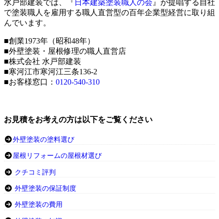
水戸部建装では、『
日本建築塗装職人の会
』が提唱する自社
で塗装職人を雇用する職人直営型の百年企業型経営に取り組
んでいます。
■創業1973年（昭和48年）
■外壁塗装・屋根修理の職人直営店
■株式会社 水戸部建装
■寒河江市寒河江三条136-2
■お客様窓口：
0120-540-310
お見積をお考えの方は以下をご覧ください
外壁塗装の塗料選び
屋根リフォームの屋根材選び
クチコミ評判
外壁塗装の保証制度
外壁塗装の費用