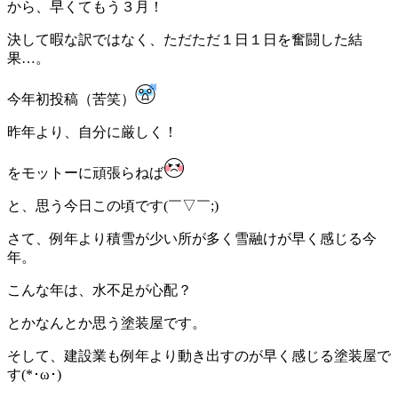
から、早くてもう３月！
決して暇な訳ではなく、ただただ１日１日を奮闘した結
果…。
今年初投稿（苦笑）
昨年より、自分に厳しく！
をモットーに頑張らねば
と、思う今日この頃です(￣▽￣;)
さて、例年より積雪が少い所が多く雪融けが早く感じる今
年。
こんな年は、水不足が心配？
とかなんとか思う塗装屋です。
そして、建設業も例年より動き出すのが早く感じる塗装屋で
す(*･ω･)