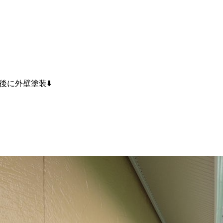
後に外壁塗装⬇️