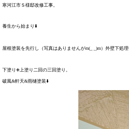
寒河江市Ｓ様邸改修工事。
養生から始まり⬇️
屋根塗装を先行し（写真はありませんがm(_ _)m）外壁下処理
下塗り➕上塗り二回の三回塗り。
破風&軒天&雨樋塗装⬇️