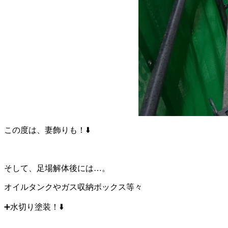
この度は、妻飾りも！⬇️
そして、足場解体後には…。
オイルタンクやガス収納ボックス等々
➕水切り塗装！⬇️