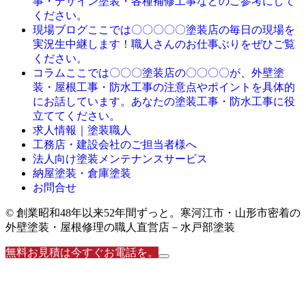
事・デザイン塗装・各種補修工事などのご参考にして
ください。
ここでは〇〇〇〇〇塗装店の毎日の現場を
現場ブログ
実況生中継します！職人さんのお仕事ぶりをぜひご覧
ください。
ここでは〇〇〇塗装店の〇〇〇〇が、外壁塗
コラム
装・屋根工事・防水工事の注意点やポイントを具体的
にお話しています。あなたの塗装工事・防水工事に役
立ててください。
求人情報｜塗装職人
工務店・建設会社のご担当者様へ
法人向け塗装メンテナンスサービス
納屋塗装・倉庫塗装
お問合せ
© 創業昭和48年以来52年間ずっと。寒河江市・山形市密着の
外壁塗装・屋根修理の職人直営店－水戸部塗装
無料お見積は今すぐお電話を。