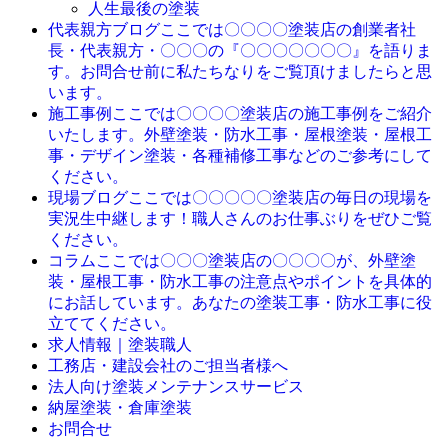
人生最後の塗装
ここでは〇〇〇〇塗装店の創業者社
代表親方ブログ
長・代表親方・〇〇〇の『〇〇〇〇〇〇〇』を語りま
す。お問合せ前に私たちなりをご覧頂けましたらと思
います。
ここでは〇〇〇〇塗装店の施工事例をご紹介
施工事例
いたします。外壁塗装・防水工事・屋根塗装・屋根工
事・デザイン塗装・各種補修工事などのご参考にして
ください。
ここでは〇〇〇〇〇塗装店の毎日の現場を
現場ブログ
実況生中継します！職人さんのお仕事ぶりをぜひご覧
ください。
ここでは〇〇〇塗装店の〇〇〇〇が、外壁塗
コラム
装・屋根工事・防水工事の注意点やポイントを具体的
にお話しています。あなたの塗装工事・防水工事に役
立ててください。
求人情報｜塗装職人
工務店・建設会社のご担当者様へ
法人向け塗装メンテナンスサービス
納屋塗装・倉庫塗装
お問合せ