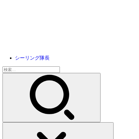
シーリング隊長
検
索: