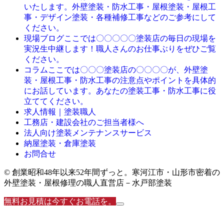
いたします。外壁塗装・防水工事・屋根塗装・屋根工
事・デザイン塗装・各種補修工事などのご参考にして
ください。
ここでは〇〇〇〇〇塗装店の毎日の現場を
現場ブログ
実況生中継します！職人さんのお仕事ぶりをぜひご覧
ください。
ここでは〇〇〇塗装店の〇〇〇〇が、外壁塗
コラム
装・屋根工事・防水工事の注意点やポイントを具体的
にお話しています。あなたの塗装工事・防水工事に役
立ててください。
求人情報｜塗装職人
工務店・建設会社のご担当者様へ
法人向け塗装メンテナンスサービス
納屋塗装・倉庫塗装
お問合せ
© 創業昭和48年以来52年間ずっと。寒河江市・山形市密着の
外壁塗装・屋根修理の職人直営店－水戸部塗装
無料お見積は今すぐお電話を。