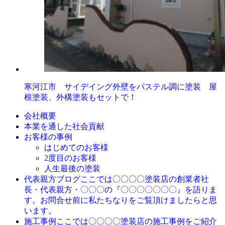
寒河江市 サイデイング外壁をパステル調に塗装 屋
根塗装、外構塗装もセットで！
会社概要
本業を通した社会貢献
お客様の事例
はじめてのお客様
2度目のお客様
人生最後の塗装
ここでは〇〇〇〇塗装店の創業者社
代表親方ブログ
長・代表親方・〇〇〇の『〇〇〇〇〇〇〇』を語りま
す。お問合せ前に私たちなりをご覧頂けましたらと思
います。
ここでは〇〇〇〇塗装店の施工事例をご紹介
施工事例