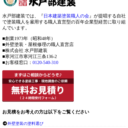
水戸部建装では、『
日本建築塗装職人の会
』が提唱する自社
で塗装職人を雇用する職人直営型の百年企業型経営に取り組
んでいます。
■創業1973年（昭和48年）
■外壁塗装・屋根修理の職人直営店
■株式会社 水戸部建装
■寒河江市寒河江三条136-2
■お客様窓口：
0120-540-310
お見積をお考えの方は以下をご覧ください
外壁塗装の塗料選び