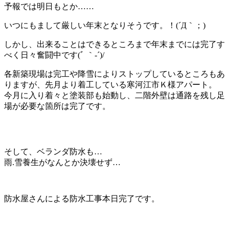
予報では明日もとか……
いつにもまして厳しい年末となりそうです。！(´Д｀；)
しかし、出来ることはできるところまで年末までには完了す
べく日々奮闘中です(ﾞ ｀-´)/
各新築現場は完工や降雪によりストップしているところもあ
りますが、先月より着工している寒河江市Ｋ様アパート。
今月に入り着々と塗装部も始動し、二階外壁は通路を残し足
場が必要な箇所は完了です。
そして、ベランダ防水も…
雨.雪養生がなんとか決壊せず…
防水屋さんによる防水工事本日完了です。