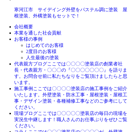
寒河江市 サイデイング外壁をパステル調に塗装 屋
根塗装、外構塗装もセットで！
会社概要
本業を通した社会貢献
お客様の事例
はじめてのお客様
2度目のお客様
人生最後の塗装
ここでは〇〇〇〇塗装店の創業者社
代表親方ブログ
長・代表親方・〇〇〇の『〇〇〇〇〇〇〇』を語りま
す。お問合せ前に私たちなりをご覧頂けましたらと思
います。
ここでは〇〇〇〇塗装店の施工事例をご紹介
施工事例
いたします。外壁塗装・防水工事・屋根塗装・屋根工
事・デザイン塗装・各種補修工事などのご参考にして
ください。
ここでは〇〇〇〇〇塗装店の毎日の現場を
現場ブログ
実況生中継します！職人さんのお仕事ぶりをぜひご覧
ください。
ここでは〇〇〇塗装店の〇〇〇〇が、外壁塗
コラム