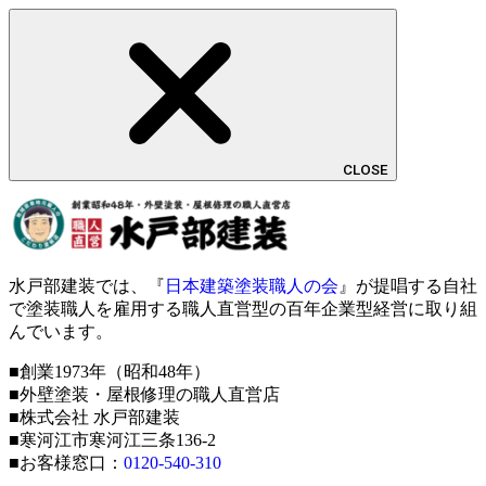
CLOSE
水戸部建装では、『
日本建築塗装職人の会
』が提唱する自社
で塗装職人を雇用する職人直営型の百年企業型経営に取り組
んでいます。
■創業1973年（昭和48年）
■外壁塗装・屋根修理の職人直営店
■株式会社 水戸部建装
■寒河江市寒河江三条136-2
■お客様窓口：
0120-540-310