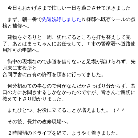
今日もおかげさまで忙しい一日を過ごさせて頂きました
まず、朝一番で
先週洗浄しました
Ｎ様邸へ既存シールの点
検と補修へ。
建物をぐるりと一周、切れてるところを打ち替えして完
了。あとはまっちゃんにお任せして、Ｔ市の警察署へ道路使
用許可の申請へ。
街中の現場なので歩道を借りないと足場が架けられず、先
月末に市役所と
合同庁舎に占有の許可を頂きに行ってました。
何分初めての事なので何がなんだかさっぱり分からず、窓
口の方にお聞きするしかなかったのですが、皆さんご親切に
教えて下さり助かりました。
またひとつ、お役に立てることが増えました。（＾＾
その後、長井の改修現場へ。
２時間弱のドライブを経て、ようやく着きました。