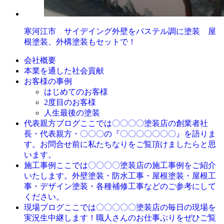
寒河江市 サイデイング外壁をパステル調に塗装 屋
根塗装、外構塗装もセットで！
会社概要
本業を通した社会貢献
お客様の事例
はじめてのお客様
2度目のお客様
人生最後の塗装
ここでは〇〇〇〇塗装店の創業者社
代表親方ブログ
長・代表親方・〇〇〇の『〇〇〇〇〇〇〇』を語りま
す。お問合せ前に私たちなりをご覧頂けましたらと思
います。
ここでは〇〇〇〇塗装店の施工事例をご紹介
施工事例
いたします。外壁塗装・防水工事・屋根塗装・屋根工
事・デザイン塗装・各種補修工事などのご参考にして
ください。
ここでは〇〇〇〇〇塗装店の毎日の現場を
現場ブログ
実況生中継します！職人さんのお仕事ぶりをぜひご覧