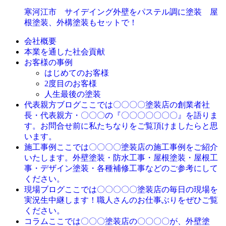
寒河江市 サイデイング外壁をパステル調に塗装 屋
根塗装、外構塗装もセットで！
会社概要
本業を通した社会貢献
お客様の事例
はじめてのお客様
2度目のお客様
人生最後の塗装
ここでは〇〇〇〇塗装店の創業者社
代表親方ブログ
長・代表親方・〇〇〇の『〇〇〇〇〇〇〇』を語りま
す。お問合せ前に私たちなりをご覧頂けましたらと思
います。
ここでは〇〇〇〇塗装店の施工事例をご紹介
施工事例
いたします。外壁塗装・防水工事・屋根塗装・屋根工
事・デザイン塗装・各種補修工事などのご参考にして
ください。
ここでは〇〇〇〇〇塗装店の毎日の現場を
現場ブログ
実況生中継します！職人さんのお仕事ぶりをぜひご覧
ください。
ここでは〇〇〇塗装店の〇〇〇〇が、外壁塗
コラム