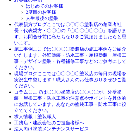
はじめてのお客様
2度目のお客様
人生最後の塗装
ここでは〇〇〇〇塗装店の創業者社
代表親方ブログ
長・代表親方・〇〇〇の『〇〇〇〇〇〇〇』を語りま
す。お問合せ前に私たちなりをご覧頂けましたらと思
います。
ここでは〇〇〇〇塗装店の施工事例をご紹介
施工事例
いたします。外壁塗装・防水工事・屋根塗装・屋根工
事・デザイン塗装・各種補修工事などのご参考にして
ください。
ここでは〇〇〇〇〇塗装店の毎日の現場を
現場ブログ
実況生中継します！職人さんのお仕事ぶりをぜひご覧
ください。
ここでは〇〇〇塗装店の〇〇〇〇が、外壁塗
コラム
装・屋根工事・防水工事の注意点やポイントを具体的
にお話しています。あなたの塗装工事・防水工事に役
立ててください。
求人情報｜塗装職人
工務店・建設会社のご担当者様へ
法人向け塗装メンテナンスサービス