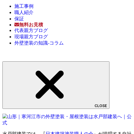
施工事例
職人紹介
保証
無料お見積
代表親方ブログ
現場親方ブログ
外壁塗装の知識-コラム
CLOSE
水戸部建装では、『
日本建築塗装職人の会
』が提唱する自社