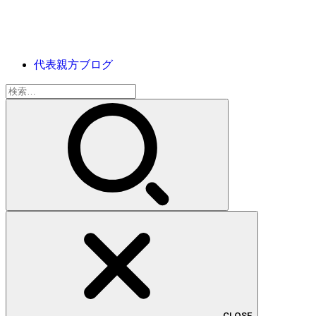
代表親方ブログ
検
索:
CLOSE