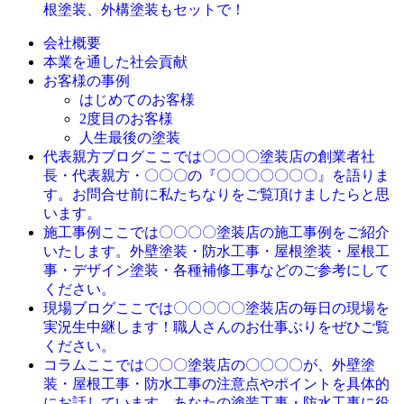
根塗装、外構塗装もセットで！
会社概要
本業を通した社会貢献
お客様の事例
はじめてのお客様
2度目のお客様
人生最後の塗装
ここでは〇〇〇〇塗装店の創業者社
代表親方ブログ
長・代表親方・〇〇〇の『〇〇〇〇〇〇〇』を語りま
す。お問合せ前に私たちなりをご覧頂けましたらと思
います。
ここでは〇〇〇〇塗装店の施工事例をご紹介
施工事例
いたします。外壁塗装・防水工事・屋根塗装・屋根工
事・デザイン塗装・各種補修工事などのご参考にして
ください。
ここでは〇〇〇〇〇塗装店の毎日の現場を
現場ブログ
実況生中継します！職人さんのお仕事ぶりをぜひご覧
ください。
ここでは〇〇〇塗装店の〇〇〇〇が、外壁塗
コラム
装・屋根工事・防水工事の注意点やポイントを具体的
にお話しています。あなたの塗装工事・防水工事に役