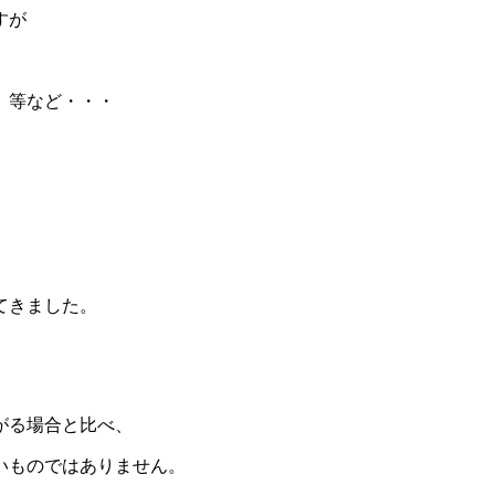
すが
、等など・・・
てきました。
がる場合と比べ、
いものではありません。