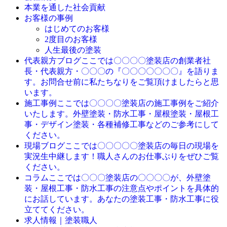
本業を通した社会貢献
お客様の事例
はじめてのお客様
2度目のお客様
人生最後の塗装
ここでは〇〇〇〇塗装店の創業者社
代表親方ブログ
長・代表親方・〇〇〇の『〇〇〇〇〇〇〇』を語りま
す。お問合せ前に私たちなりをご覧頂けましたらと思
います。
ここでは〇〇〇〇塗装店の施工事例をご紹介
施工事例
いたします。外壁塗装・防水工事・屋根塗装・屋根工
事・デザイン塗装・各種補修工事などのご参考にして
ください。
ここでは〇〇〇〇〇塗装店の毎日の現場を
現場ブログ
実況生中継します！職人さんのお仕事ぶりをぜひご覧
ください。
ここでは〇〇〇塗装店の〇〇〇〇が、外壁塗
コラム
装・屋根工事・防水工事の注意点やポイントを具体的
にお話しています。あなたの塗装工事・防水工事に役
立ててください。
求人情報｜塗装職人