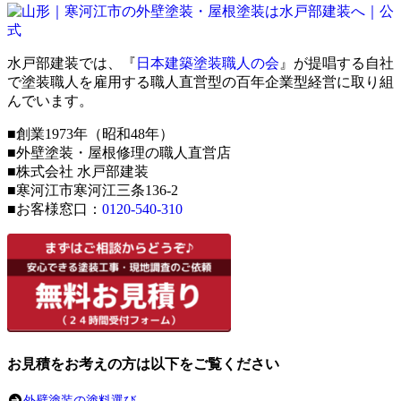
水戸部建装では、『
日本建築塗装職人の会
』が提唱する自社
で塗装職人を雇用する職人直営型の百年企業型経営に取り組
んでいます。
■創業1973年（昭和48年）
■外壁塗装・屋根修理の職人直営店
■株式会社 水戸部建装
■寒河江市寒河江三条136-2
■お客様窓口：
0120-540-310
お見積をお考えの方は以下をご覧ください
外壁塗装の塗料選び