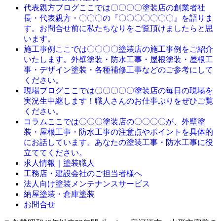
ここでは〇〇〇〇塗装店の創業者社
代表親方ブログ
長・代表親方・〇〇〇の『〇〇〇〇〇〇〇』を語りま
す。お問合せ前に私たちなりをご覧頂けましたらと思
います。
ここでは〇〇〇〇塗装店の施工事例をご紹介
施工事例
いたします。外壁塗装・防水工事・屋根塗装・屋根工
事・デザイン塗装・各種補修工事などのご参考にして
ください。
ここでは〇〇〇〇〇塗装店の毎日の現場を
現場ブログ
実況生中継します！職人さんのお仕事ぶりをぜひご覧
ください。
ここでは〇〇〇塗装店の〇〇〇〇が、外壁塗
コラム
装・屋根工事・防水工事の注意点やポイントを具体的
にお話しています。あなたの塗装工事・防水工事に役
立ててください。
求人情報｜塗装職人
工務店・建設会社のご担当者様へ
法人向け塗装メンテナンスサービス
納屋塗装・倉庫塗装
お問合せ