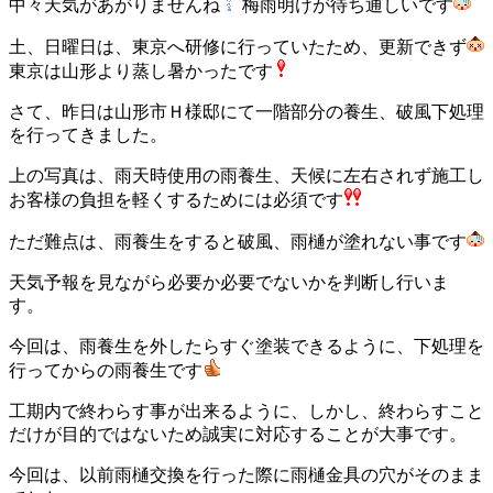
中々天気があがりませんね
梅雨明けが待ち通しいです
土、日曜日は、東京へ研修に行っていたため、更新できず
東京は山形より蒸し暑かったです
さて、昨日は山形市Ｈ様邸にて一階部分の養生、破風下処理
を行ってきました。
上の写真は、雨天時使用の雨養生、天候に左右されず施工し
お客様の負担を軽くするためには必須です
ただ難点は、雨養生をすると破風、雨樋が塗れない事です
天気予報を見ながら必要か必要でないかを判断し行いま
す。
今回は、雨養生を外したらすぐ塗装できるように、下処理を
行ってからの雨養生です
工期内で終わらす事が出来るように、しかし、終わらすこと
だけが目的ではないため誠実に対応することが大事です。
今回は、以前雨樋交換を行った際に雨樋金具の穴がそのまま