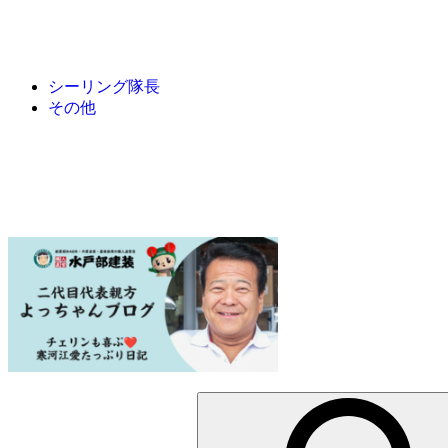
シーリング隊長
その他
検
索: