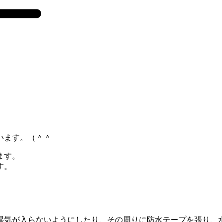
います。（＾＾
ます。
す。
気が入らないようにしたり、その周りに防水テープを張り、