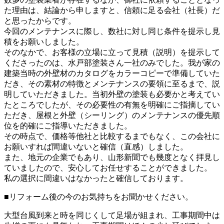
た理由は、結論から申しますと、信頼に足る会社（社長）だ
と思ったからです。
今回のメンテナンスに際し、数社に対し同じ条件を提示し見
積をお願いしました。
そのなかで、お客様の立場に立って見積（説明）を提示して
くださったのは、水戸部塗装さん一社のみでした。我が家の
建築当時の外壁材のカタログをカラーコピーで準備していた
だき、その素材の特徴とメンテナンスの要領に至るまで、説
明していただきました。当初外壁の塗装も必要かと考えてい
たところでしたが、その必要性の有無を明確にご指摘してい
ただき、屋根と外壁（シーリング）のメンテナンスの優先順
位を的確にご指導いただきました。
その時点で、価格等他社と比較するまでもなく、この会社に
お願いすれば間違いないと確信（直感）しました。
また、地元の企業でもあり、山形新聞でも幾度となく拝見し
ていましたので、安心してお任せすることができました。
私の選択に間違いはなかったと確信しております。
■リフォーム後の今のお気持ちをお聞かせください。
大型台風到来と時を同じくして足場が組まれ、工事期間中は