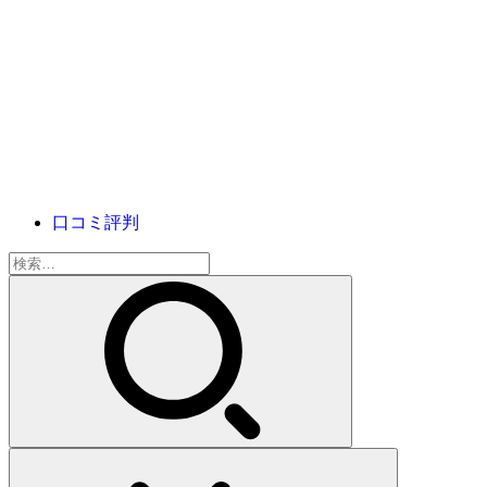
口コミ評判
検
索: