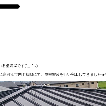
塗装屋です(´＿｀｡)
寒河江市内Ｔ様邸にて、屋根塗装を行い完工してきましたv(^-^