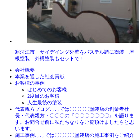
寒河江市 サイデイング外壁をパステル調に塗装 屋
根塗装、外構塗装もセットで！
会社概要
本業を通した社会貢献
お客様の事例
はじめてのお客様
2度目のお客様
人生最後の塗装
ここでは〇〇〇〇塗装店の創業者社
代表親方ブログ
長・代表親方・〇〇〇の『〇〇〇〇〇〇〇』を語りま
す。お問合せ前に私たちなりをご覧頂けましたらと思
います。
ここでは〇〇〇〇塗装店の施工事例をご紹介
施工事例