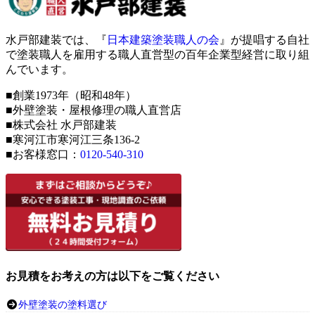
水戸部建装では、『
日本建築塗装職人の会
』が提唱する自社
で塗装職人を雇用する職人直営型の百年企業型経営に取り組
んでいます。
■創業1973年（昭和48年）
■外壁塗装・屋根修理の職人直営店
■株式会社 水戸部建装
■寒河江市寒河江三条136-2
■お客様窓口：
0120-540-310
お見積をお考えの方は以下をご覧ください
外壁塗装の塗料選び