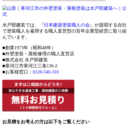
水戸部建装では、『
日本建築塗装職人の会
』が提唱する自社
で塗装職人を雇用する職人直営型の百年企業型経営に取り組
んでいます。
■創業1973年（昭和48年）
■外壁塗装・屋根修理の職人直営店
■株式会社 水戸部建装
■寒河江市寒河江三条136-2
■お客様窓口：
0120-540-310
お見積をお考えの方は以下をご覧ください