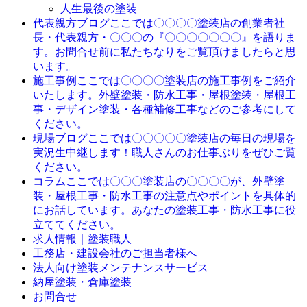
人生最後の塗装
ここでは〇〇〇〇塗装店の創業者社
代表親方ブログ
長・代表親方・〇〇〇の『〇〇〇〇〇〇〇』を語りま
す。お問合せ前に私たちなりをご覧頂けましたらと思
います。
ここでは〇〇〇〇塗装店の施工事例をご紹介
施工事例
いたします。外壁塗装・防水工事・屋根塗装・屋根工
事・デザイン塗装・各種補修工事などのご参考にして
ください。
ここでは〇〇〇〇〇塗装店の毎日の現場を
現場ブログ
実況生中継します！職人さんのお仕事ぶりをぜひご覧
ください。
ここでは〇〇〇塗装店の〇〇〇〇が、外壁塗
コラム
装・屋根工事・防水工事の注意点やポイントを具体的
にお話しています。あなたの塗装工事・防水工事に役
立ててください。
求人情報｜塗装職人
工務店・建設会社のご担当者様へ
法人向け塗装メンテナンスサービス
納屋塗装・倉庫塗装
お問合せ