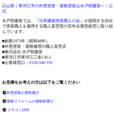
水戸部建装では、『
日本建築塗装職人の会
』が提唱する自社
で塗装職人を雇用する職人直営型の百年企業型経営に取り組
んでいます。
■創業1973年（昭和48年）
■外壁塗装・屋根修理の職人直営店
■株式会社 水戸部建装
■寒河江市寒河江三条136-2
■お客様窓口：
0120-540-310
お見積をお考えの方は以下をご覧ください
外壁塗装の塗料選び
屋根リフォームの屋根材選び
クチコミ評判