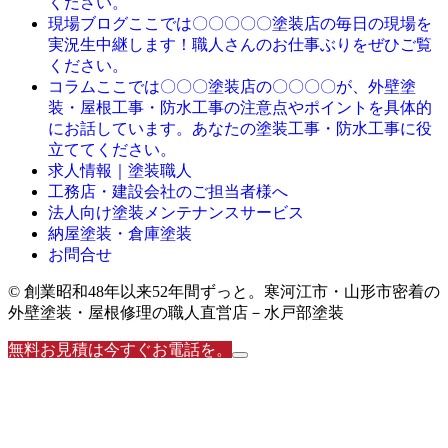
ください。
ここでは〇〇〇〇〇塗装店の毎日の現場を
現場ブログ
実況生中継します！職人さんのお仕事ぶりをぜひご覧
ください。
ここでは〇〇〇塗装店の〇〇〇〇が、外壁塗
コラム
装・屋根工事・防水工事の注意点やポイントを具体的
にお話しています。あなたの塗装工事・防水工事に役
立ててください。
求人情報｜塗装職人
工務店・建設会社のご担当者様へ
法人向け塗装メンテナンスサービス
納屋塗装・倉庫塗装
お問合せ
© 創業昭和48年以来52年間ずっと。寒河江市・山形市密着の
外壁塗装・屋根修理の職人直営店－水戸部塗装
無料お見積は今すぐお電話を。