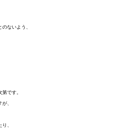
、
とのないよう、
次第です。
すが、
たり、