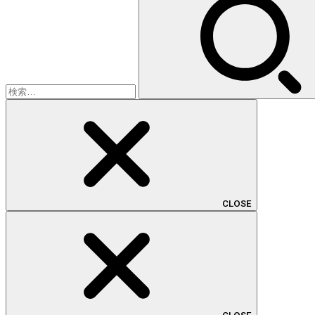
索:
CLOSE